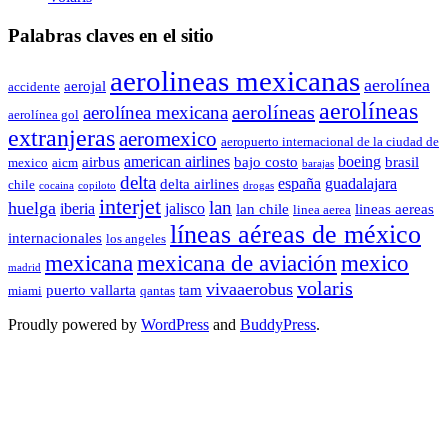
Palabras claves en el sitio
aerolineas mexicanas
aerolínea
aerojal
accidente
aerolíneas
aerolíneas
aerolínea mexicana
aerolínea gol
extranjeras
aeromexico
aeropuerto internacional de la ciudad de
american airlines
boeing
airbus
bajo costo
brasil
mexico
aicm
barajas
delta
españa
guadalajara
delta airlines
chile
cocaina
copiloto
drogas
interjet
lan
huelga
iberia
jalisco
lan chile
lineas aereas
linea aerea
líneas aéreas de méxico
internacionales
los angeles
mexicana de aviación
mexico
mexicana
madrid
volaris
vivaaerobus
puerto vallarta
tam
miami
qantas
Proudly powered by
WordPress
and
BuddyPress
.