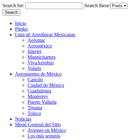
Search for:
Search these:
Inicio
Plinko
Lista de Aerolíneas Mexicanas
Aeromar
Aeroméxico
Interjet
Magnicharters
VivaAerobus
Volaris
Aeropuertos de México
Cancún
Ciudad de México
Guadalajara
Monterrey
Puerto Vallarta
Tijuana
Toluca
Noticias
Menú General del Sitio
Aviones en México
Los más seguros