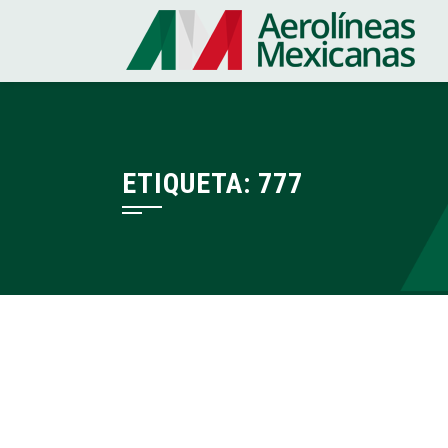
Saltar
al
contenido
ETIQUETA:
777