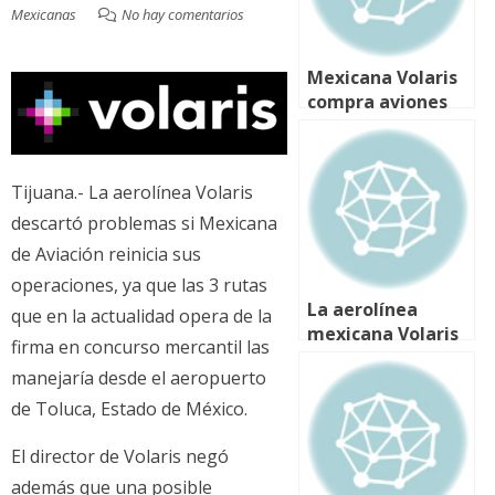
Mexicanas
No hay comentarios
Mexicana Volaris
compra aviones
Airbus 4,400 mln
dlr
Tijuana.- La aerolínea Volaris
descartó problemas si Mexicana
de Aviación reinicia sus
operaciones, ya que las 3 rutas
La aerolínea
que en la actualidad opera de la
mexicana Volaris
firma en concurso mercantil las
inaugura sus
manejaría desde el aeropuerto
vuelos entre
Mexico DF y
de Toluca, Estado de México.
Chicago
El director de Volaris negó
además que una posible