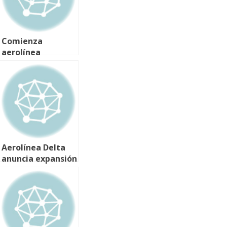
Comienza
aerolínea
mexicana Interjet
operaciones en
Miami
Aerolínea Delta
anuncia expansión
de vuelos y
destinos