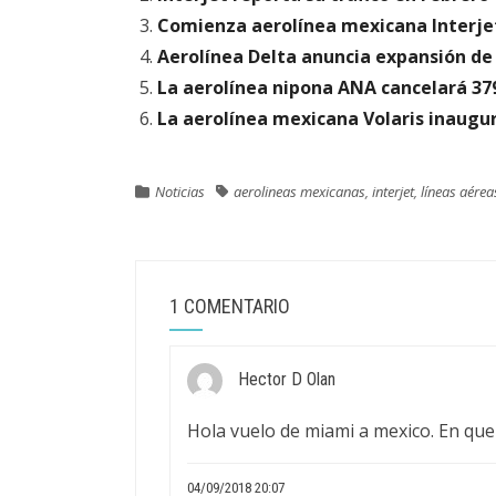
Comienza aerolínea mexicana Interje
Aerolínea Delta anuncia expansión de 
La aerolínea nipona ANA cancelará 37
La aerolínea mexicana Volaris inaugur
Noticias
aerolineas mexicanas
,
interjet
,
líneas aére
1 COMENTARIO
Hector D Olan
Hola vuelo de miami a mexico. En que 
04/09/2018 20:07