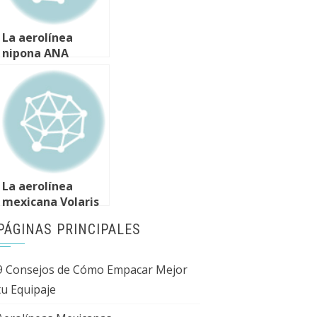
La aerolínea
nipona ANA
cancelará 379
vuelos en febrero
por problemas con
los Boeing 787
La aerolínea
mexicana Volaris
inaugura sus
PÁGINAS PRINCIPALES
vuelos entre
Mexico DF y
Chicago
9 Consejos de Cómo Empacar Mejor
tu Equipaje